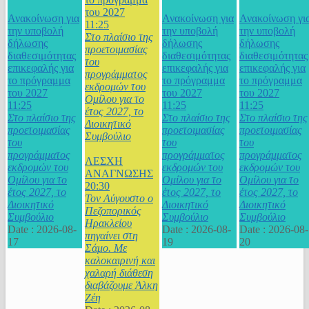
του 2027
Ανακοίνωση για
Ανακοίνωση για
Ανακοίνωση γι
11:25
την υποβολή
την υποβολή
την υποβολή
Στο πλαίσιο της
δήλωσης
δήλωσης
δήλωσης
προετοιμασίας
διαθεσιμότητας
διαθεσιμότητας
διαθεσιμότητας
του
επικεφαλής για
επικεφαλής για
επικεφαλής για
προγράμματος
το πρόγραμμα
το πρόγραμμα
το πρόγραμμα
εκδρομών του
του 2027
του 2027
του 2027
Ομίλου για το
11:25
11:25
11:25
έτος 2027, το
Στο πλαίσιο της
Στο πλαίσιο της
Στο πλαίσιο της
Διοικητικό
προετοιμασίας
προετοιμασίας
προετοιμασίας
Συμβούλιο
του
του
του
προγράμματος
προγράμματος
προγράμματος
ΛΕΣΧΗ
εκδρομών του
εκδρομών του
εκδρομών του
ΑΝΑΓΝΩΣΗΣ
Ομίλου για το
Ομίλου για το
Ομίλου για το
20:30
έτος 2027, το
έτος 2027, το
έτος 2027, το
Τον Αύγουστο ο
Διοικητικό
Διοικητικό
Διοικητικό
Πεζοπορικός
Συμβούλιο
Συμβούλιο
Συμβούλιο
Ηρακλείου
Date :
2026-08-
Date :
2026-08-
Date :
2026-08-
πηγαίνει στη
17
19
20
Σάμο. Με
καλοκαιρινή και
χαλαρή διάθεση
διαβάζουμε Άλκη
Ζέη