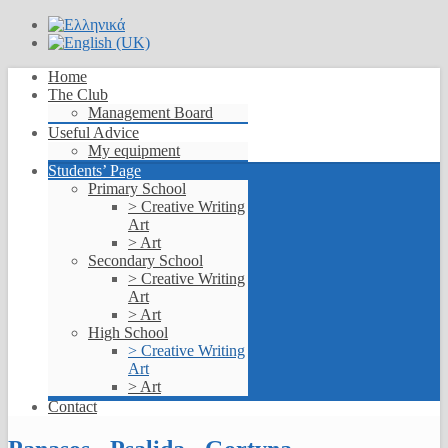
Home
The Club
Management Board
Useful Advice
My equipment
Students’ Page
Primary School
> Creative Writing
Art
> Art
Secondary School
> Creative Writing
Art
> Art
High School
> Creative Writing
Art
> Art
Contact