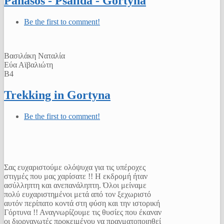
Panasos - Psalida - Gortyna
Be the first to comment!
Βασιλάκη Ναταλία
Εύα Αϊβαλιώτη
Β4
Trekking in Gortyna
Be the first to comment!
Σας ευχαριστούμε ολόψυχα για τις υπέροχες
στιγμές που μας χαρίσατε !! Η εκδρομή ήταν
ασύλληπτη και ανεπανάληπτη. Όλοι μείναμε
πολύ ευχαριστημένοι μετά από τον ξεχωριστό
αυτόν περίπατο κοντά στη φύση και την ιστορική
Γόρτυνα !! Αναγνωρίζουμε τις θυσίες που έκαναν
οι διοργανωτές προκειμένου να πραγματοποιηθεί