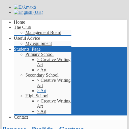
Home
The Club
Management Board
Useful Advice
My equipment
Students’ Page
Primary School
> Creative Writing
Art
> Art
Secondary School
> Creative Writing
Art
> Art
High School
> Creative Writing
Art
> Art
Contact