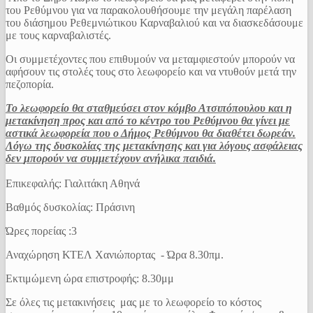
του Ρεθύμνου για να παρακολουθήσουμε την μεγάλη παρέλαση
του διάσημου Ρεθεμνιώτικου Καρναβαλιού και να διασκεδάσουμε
με τους καρναβαλιστές.
Οι συμμετέχοντες που επιθυμούν να μεταμφιεστούν μπορούν να
αφήσουν τις στολές τους στο λεωφορείο και να ντυθούν μετά την
πεζοπορία.
Το λεωφορείο θα σταθμεύσει στον κόμβο Ατσιπόπουλου και η
μετακίνηση προς και από
το κέντρο του Ρεθύμνου θα γίνει με
αστικά λεωφορεία που ο Δήμος Ρεθύμνου θα
διαθέτει δωρεάν.
Λόγω της δυσκολίας της μετακίνησης και για λόγους ασφάλειας
δεν
μπορούν να συμμετέχουν ανήλικα παιδιά.
Επικεφαλής: Γιαλιτάκη Αθηνά
Βαθμός δυσκολίας: Πράσινη
Ώρες πορείας :3
Αναχώρηση ΚΤΕΛ Χανιώπορτας - Ώρα 8.30πμ.
Εκτιμώμενη ώρα επιστροφής: 8.30μμ
Σε όλες τις μετακινήσεις μας με το λεωφορείο το κόστος