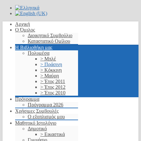
Αρχική
Ο Όμιλος
Διοικητικό Συμβούλιο
Καταστατικό Ομίλου
Η Βιβλιοθήκη μας
Πολυμέσα
> Μπλέ
> Πράσινη
> Κόκκινη
> Μαύρη
> Έτος 2011
> Έτος 2012
> Έτος 2010
Πρόγραμμα
Πρόγραμμα 2026
Χρήσιμες Συμβουλές
Ο εξοπλισμός μου
Μαθητικό Ιστολόγιο
Δημοτικό
> Εικαστικά
Γυμνάσιο