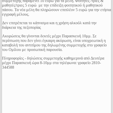
συμμετοχής παραμένει 10 ευρώ για τα μέλη. Φοιτητές /τριες &
μαθητές/τριες 5 ευρώ με την επίδειξη φοιτητικού ή μαθητικού
πάσου. Τα νέα μέλη θα πληρώσουν επιπλέον 5 ευρώ για την ετήσια
εγγραφή μέλους.
Δεν επιτρέπεται το κάπνισμα και η χρήση αλκοόλ κατά την
διάρκεια της πεζοπορίας
Ακυρώσεις θα γίνονται δεκτές μέχρι Παρασκευή 10μμ. Σε
περίπτωση που δεν γίνει έγκαιρη ακύρωση, είναι υποχρεωτική η
καταβολή του αντιτίμου της δηλωμένης συμμετοχής στο γραφείο
του Ομίλου με προσωπική παρουσία.
Πληροφορίες - δηλώσεις συμμετοχής καθημερινά από Δευτέρα
μέχρι Παρασκευή ώρα 8-10μμ στα τηλέφωνα: γραφείο 2810-
344588