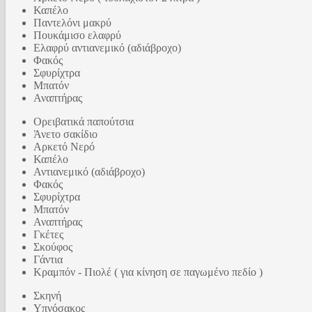
Καπέλο
Παντελόνι μακρύ
Πουκάμισο ελαφρύ
Ελαφρύ αντιανεμικό (αδιάβροχο)
Φακός
Σφυρίχτρα
Μπατόν
Αναπτήρας
Ορειβατικά παπούτσια
Άνετο σακίδιο
Αρκετό Νερό
Καπέλο
Αντιανεμικό (αδιάβροχο)
Φακός
Σφυρίχτρα
Μπατόν
Αναπτήρας
Γκέτες
Σκούφος
Γάντια
Κραμπόν - Πιολέ ( για κίνηση σε παγωμένο πεδίο )
Σκηνή
Υπνόσακος