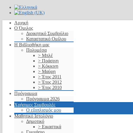
Αρχική
Ο Όμιλος
Διοικητικό Συμβούλιο
Καταστατικό Ομίλου
Η Βιβλιοθήκη μας
Πολυμέσα
> Μπλέ
> Πράσινη
> Κόκκινη
> Μαύρη
> Έτος 2011
> Έτος 2012
> Έτος 2010
Πρόγραμμα
Πρόγραμμα 2026
Χρήσιμες Συμβουλές
Ο εξοπλισμός μου
Μαθητικό Ιστολόγιο
Δημοτικό
> Εικαστικά
Γυμνάσιο