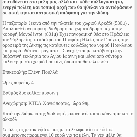
απευθύνεται στα μέλη μας αλλά και κάθε συλλογικότητα,
ενεργό πολίτη και τοπική αρχή που θα ήθελαν να αντιδράσουν
σε αυτή την καταστροφική
απόφαση για την Φύση.
Η πεζοπορία ξεκινά από την πλατεία του χωριού Αρκάδι (530μ) .
Ακολουθεί ανηφορική διαδρομή σε χωματόδρομο μέχρι την
κορυφή Μονοδέντρι (801μ) Έχει πανοραμική θέα στο Ηράκλειο,
τον Ψηλορείτη, το κάστρο του Προφήτη Ηλεία, τον Γιούχτα, την
οροσειρά της Δίκτης τις κατάφυτες κοιλάδες του νομού Ηρακλείου
και μικρά υδάτινα φράγματα. Συνεχίζεται με κατάβαση στην
βυζαντινή εκκλησία του Αγίου Ιωάννη και μέσα από σύντομο
καλντερίμι στο χωριό Ρουκάνι, όπου και θα τελειώσει.
Επικεφαλής: Ελένη Πουλλά
Ώρες πορείας: 4
Βαθμός δυσκολίας: πράσινη
Αναχώρηση: ΚΤΕΛ Χανιώπορτας, ώρα 9πμ
Κατά την διάρκεια της διαδρομής απαγορεύεται το κάπνισμα και το
αλκοόλ
Σε όλες τις μετακινήσεις μας με το λεωφορείο το κόστος
συμμετοχής παραμένει 10 ευρώ για τα μέλη. Τα νέα μέλη θα