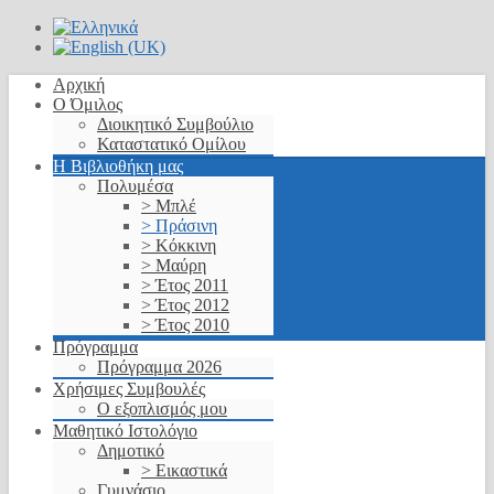
Αρχική
Ο Όμιλος
Διοικητικό Συμβούλιο
Καταστατικό Ομίλου
Η Βιβλιοθήκη μας
Πολυμέσα
> Μπλέ
> Πράσινη
> Κόκκινη
> Μαύρη
> Έτος 2011
> Έτος 2012
> Έτος 2010
Πρόγραμμα
Πρόγραμμα 2026
Χρήσιμες Συμβουλές
Ο εξοπλισμός μου
Μαθητικό Ιστολόγιο
Δημοτικό
> Εικαστικά
Γυμνάσιο