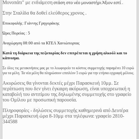
Μονοπάτι" με ενδιάμεση
στάση στο νέο μοναστήρι Άξιον εστί .
Στην Σταλίδα θα δοθεί ελεύθερος χρονος .
Επικεφαλής :Γιάννης Γρηγοράκης
Ώρες Πορείας : 5
Αναχώρηση 08:00 από τα ΚΤΕΛ Χανιώπορτας
Κατά τη διάρκεια της πεζοπορίας δεν επιτρέπεται η χρήση αλκοόλ και το
κάπνισμα.
Σε όλες τις μετακινήσεις μας με το λεωφορείο το κόστος συμμετοχής παραμένει 10 ευρώ
για τα μέλη. Τα νέα μέλη θα πληρώσουν επιπλέον 5 ευρώ για την ετήσια εγγραφή μέλους.
Ακυρώσεις θα γίνονται δεκτές μέχρι Παρασκευή 10μμ. Σε
περίπτωση που δεν γίνει έγκαιρη ακύρωση, είναι υποχρεωτική η
καταβολή του αντιτίμου της δηλωμένης συμμετοχής στο γραφείο
του Ομίλου με προσωπική παρουσία.
Πληροφορίες - δηλώσεις συμμετοχής καθημερινά από Δευτέρα
μέχρι Παρασκευή ώρα 8-10μμ στα τηλέφωνα: γραφείο 2810-
344588