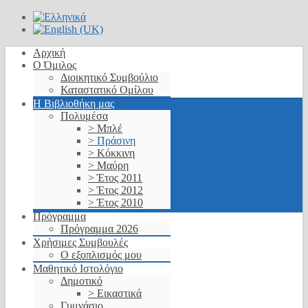
Αρχική
Ο Όμιλος
Διοικητικό Συμβούλιο
Καταστατικό Ομίλου
Η Βιβλιοθήκη μας
Πολυμέσα
> Μπλέ
> Πράσινη
> Κόκκινη
> Μαύρη
> Έτος 2011
> Έτος 2012
> Έτος 2010
Πρόγραμμα
Πρόγραμμα 2026
Χρήσιμες Συμβουλές
Ο εξοπλισμός μου
Μαθητικό Ιστολόγιο
Δημοτικό
> Εικαστικά
Γυμνάσιο