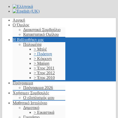
Αρχική
Ο Όμιλος
Διοικητικό Συμβούλιο
Καταστατικό Ομίλου
Η Βιβλιοθήκη μας
Πολυμέσα
> Μπλέ
> Πράσινη
> Κόκκινη
> Μαύρη
> Έτος 2011
> Έτος 2012
> Έτος 2010
Πρόγραμμα
Πρόγραμμα 2026
Χρήσιμες Συμβουλές
Ο εξοπλισμός μου
Μαθητικό Ιστολόγιο
Δημοτικό
> Εικαστικά
Γυμνάσιο