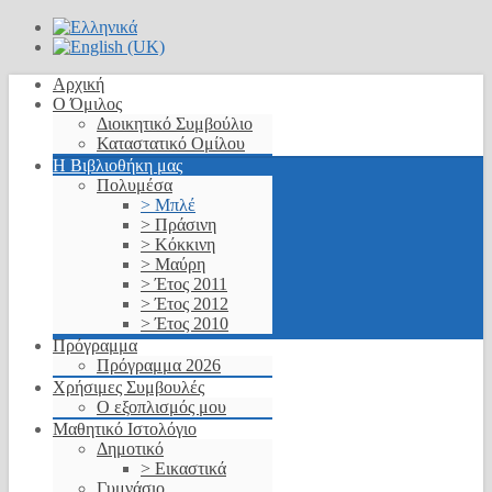
Αρχική
Ο Όμιλος
Διοικητικό Συμβούλιο
Καταστατικό Ομίλου
Η Βιβλιοθήκη μας
Πολυμέσα
> Μπλέ
> Πράσινη
> Κόκκινη
> Μαύρη
> Έτος 2011
> Έτος 2012
> Έτος 2010
Πρόγραμμα
Πρόγραμμα 2026
Χρήσιμες Συμβουλές
Ο εξοπλισμός μου
Μαθητικό Ιστολόγιο
Δημοτικό
> Εικαστικά
Γυμνάσιο