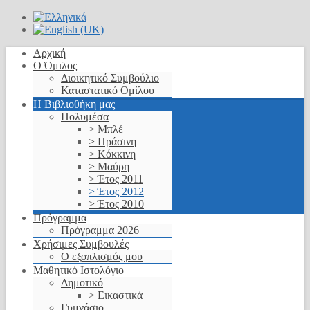
Αρχική
Ο Όμιλος
Διοικητικό Συμβούλιο
Καταστατικό Ομίλου
Η Βιβλιοθήκη μας
Πολυμέσα
> Μπλέ
> Πράσινη
> Κόκκινη
> Μαύρη
> Έτος 2011
> Έτος 2012
> Έτος 2010
Πρόγραμμα
Πρόγραμμα 2026
Χρήσιμες Συμβουλές
Ο εξοπλισμός μου
Μαθητικό Ιστολόγιο
Δημοτικό
> Εικαστικά
Γυμνάσιο