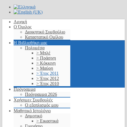
Αρχική
Ο Όμιλος
Διοικητικό Συμβούλιο
Καταστατικό Ομίλου
Η Βιβλιοθήκη μας
Πολυμέσα
> Μπλέ
> Πράσινη
> Κόκκινη
> Μαύρη
> Έτος 2011
> Έτος 2012
> Έτος 2010
Πρόγραμμα
Πρόγραμμα 2026
Χρήσιμες Συμβουλές
Ο εξοπλισμός μου
Μαθητικό Ιστολόγιο
Δημοτικό
> Εικαστικά
Γυμνάσιο